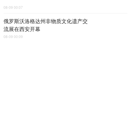
08-09 00:07
俄罗斯沃洛格达州非物质文化遗产交
流展在西安开幕
08-09 00:09
省十八运会火炬传递收官
08-09 00:12
干群连续奋战 灾后重建提速 商洛各地
全力恢复生产生活秩序
08-09 00:16
时代人物｜找到李杨的时候，南郑雨
过天晴
08-08 05:04