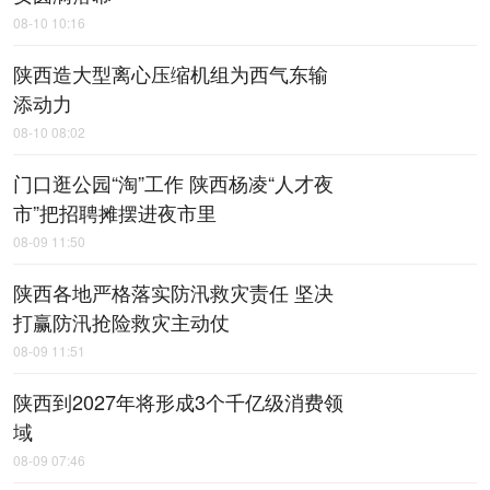
08-10 10:16
陕西造大型离心压缩机组为西气东输
添动力
08-10 08:02
门口逛公园“淘”工作 陕西杨凌“人才夜
市”把招聘摊摆进夜市里
08-09 11:50
陕西各地严格落实防汛救灾责任 坚决
打赢防汛抢险救灾主动仗
08-09 11:51
陕西到2027年将形成3个千亿级消费领
域
08-09 07:46