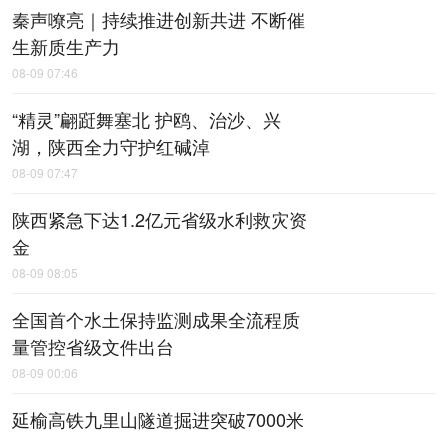
秦声嘹亮｜持续推进创新共进 不断催
生新质生产力
08-09 07:46
“精灵”翩跹舞塞北 护鸥、治沙、兴
湖，陕西全力守护红碱淖
08-09 07:47
陕西紧急下达1.2亿元省级水利救灾资
金
08-09 08:05
全国首个水土保持监测成果全流程质
量管控省级文件出台
08-09 00:06
延榆高铁九里山隧道掘进突破7000米