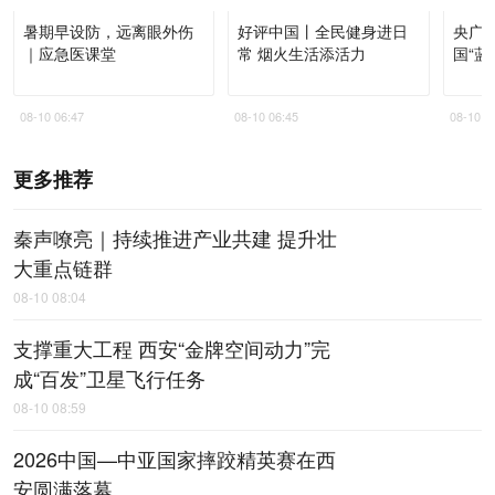
暑期早设防，远离眼外伤
好评中国丨全民健身进日
央广
｜应急医课堂
常 烟火生活添活力
国“蓝
08-10 06:47
08-10 06:45
08-10 0
更多推荐
秦声嘹亮｜持续推进产业共建 提升壮
大重点链群
08-10 08:04
支撑重大工程 西安“金牌空间动力”完
成“百发”卫星飞行任务
08-10 08:59
2026中国—中亚国家摔跤精英赛在西
安圆满落幕