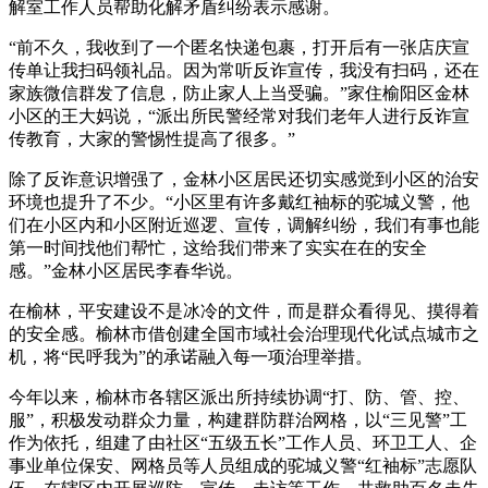
解室工作人员帮助化解矛盾纠纷表示感谢。
“前不久，我收到了一个匿名快递包裹，打开后有一张店庆宣
传单让我扫码领礼品。因为常听反诈宣传，我没有扫码，还在
家族微信群发了信息，防止家人上当受骗。”家住榆阳区金林
小区的王大妈说，“派出所民警经常对我们老年人进行反诈宣
传教育，大家的警惕性提高了很多。”
除了反诈意识增强了，金林小区居民还切实感觉到小区的治安
环境也提升了不少。“小区里有许多戴红袖标的驼城义警，他
们在小区内和小区附近巡逻、宣传，调解纠纷，我们有事也能
第一时间找他们帮忙，这给我们带来了实实在在的安全
感。”金林小区居民李春华说。
在榆林，平安建设不是冰冷的文件，而是群众看得见、摸得着
的安全感。榆林市借创建全国市域社会治理现代化试点城市之
机，将“民呼我为”的承诺融入每一项治理举措。
今年以来，榆林市各辖区派出所持续协调“打、防、管、控、
服”，积极发动群众力量，构建群防群治网格，以“三见警”工
作为依托，组建了由社区“五级五长”工作人员、环卫工人、企
事业单位保安、网格员等人员组成的驼城义警“红袖标”志愿队