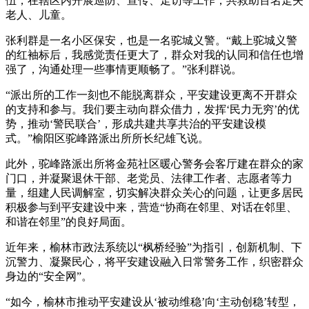
伍，在辖区内开展巡防、宣传、走访等工作，共救助百名走失
老人、儿童。
张利群是一名小区保安，也是一名驼城义警。“戴上驼城义警
的红袖标后，我感觉责任更大了，群众对我的认同和信任也增
强了，沟通处理一些事情更顺畅了。”张利群说。
“派出所的工作一刻也不能脱离群众，平安建设更离不开群众
的支持和参与。我们要主动向群众借力，发挥‘民力无穷’的优
势，推动‘警民联合’，形成共建共享共治的平安建设模
式。”榆阳区驼峰路派出所所长纪雄飞说。
此外，驼峰路派出所将金苑社区暖心警务会客厅建在群众的家
门口，并凝聚退休干部、老党员、法律工作者、志愿者等力
量，组建人民调解室，切实解决群众关心的问题，让更多居民
积极参与到平安建设中来，营造“协商在邻里、对话在邻里、
和谐在邻里”的良好局面。
近年来，榆林市政法系统以“枫桥经验”为指引，创新机制、下
沉警力、凝聚民心，将平安建设融入日常警务工作，织密群众
身边的“安全网”。
“如今，榆林市推动平安建设从‘被动维稳’向‘主动创稳’转型，