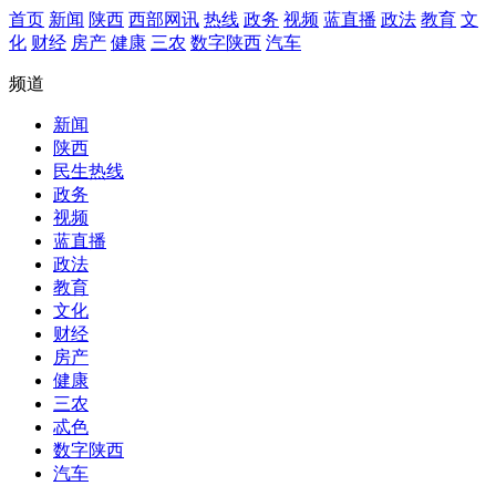
首页
新闻
陕西
西部网讯
热线
政务
视频
蓝直播
政法
教育
文
化
财经
房产
健康
三农
数字陕西
汽车
频道
新闻
陕西
民生热线
政务
视频
蓝直播
政法
教育
文化
财经
房产
健康
三农
忒色
数字陕西
汽车