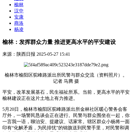
榆林
汉中
安康
商洛
杨凌
榆林：发挥群众力量 推进更高水平的平安建设
来源：陕西日报
2025-05-27 15:41
榆林市榆阳区驼峰路派出所民警与群众交流（资料照片）。
记者 马腾 摄
平安，改革发展基石，民生福祉所系。当前，更高水平的平安
榆林建设正在这片土地上有力推进。
5月20日，榆林市榆阳区驼峰路派出所金林社区暖心警务会客
厅外，一场警民恳谈会正在进行。民警与群众围坐在一起，你
一言我一语，聊治安、提建议、话家常。辖区群众小杨将一面
印有“化解矛盾，为民排忧”的锦旗送到民警手里，对民警和调