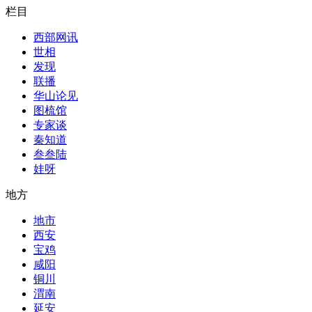
栏目
西部网讯
世相
发现
联播
华山论见
图梳馆
专家谈
秦知道
叁叁陆
娃呀
地方
地市
西安
宝鸡
咸阳
铜川
渭南
延安