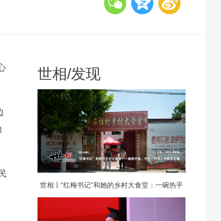
心
世相
/
发现
边
功
民
世相丨“红梅书记”和她的乡村大食堂：一碗热乎
饭，守护一村老人的晚年安康