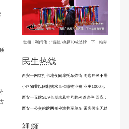
续
世相丨靳闫伟：“扁担”挑起70枚奖牌，下一站奔
质
赴新疆
民生热线
西安一网红打卡地夜间摩托车炸街 周边居民不堪
其扰 回应：将持续开展专项整治行动
小区物业以限制购水量催缴物业费 业主1000元
分
装修押金抵扣物业费 兴平市住建局：已责令物业
西安一无牌SUV长期未悬挂号牌占道违停 回应：
古
整改
驾驶人被记9分罚款200元
西安一公交站牌两侧停满共享单车 乘客候车无处
，
落脚 回应：已督促清理 加大巡查力度
视频