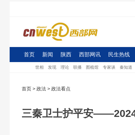
首页
新闻
陕西
西部网讯
民生热线
世相
发现
理论
联播
图梳馆
专家谈
秦知道
首页
>
政法
>
政法看点
三秦卫士护平安——202