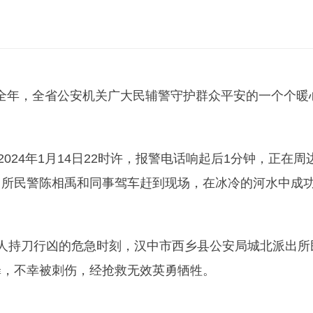
回首全年，全省公安机关广大民辅警守护群众平安的一个个暖
024年1月14日22时许，报警电话响起后1分钟，正在周
出所民警陈相禹和同事驾车赶到现场，在冰冷的河水中成
罪嫌疑人持刀行凶的危急时刻，汉中市西乡县公安局城北派出所
罪，不幸被刺伤，经抢救无效英勇牺牲。