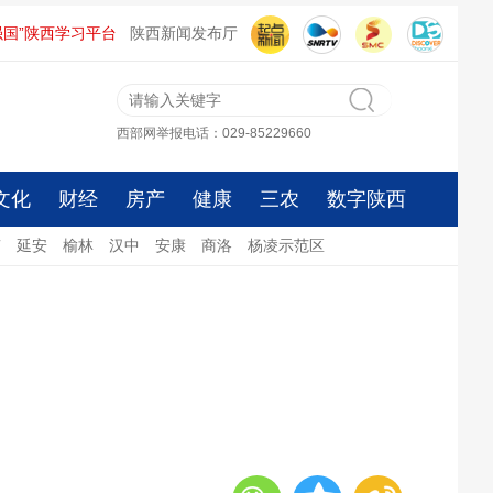
强国”陕西学习平台
陕西新闻发布厅
西部网举报电话：029-85229660
文化
财经
房产
健康
三农
数字陕西
南
延安
榆林
汉中
安康
商洛
杨凌示范区