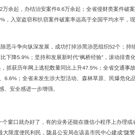
2万余起，办结治安案件8.6万余起；全省侵财类案件破案
20%，入室盗窃和扒窃案件破案率远高于全国平均水平，
除恶斗争向纵深发展，成功打掉涉黑涉恶组织52个；持
下降5.9%；坚持和发展新时代“枫桥经验”，滚动排查
起，抓获历年网上逃犯数量同比上升47.5%；全省交通事
%、6.6%；全省未发生涉大型活动、森林草原、民爆危化
福感、安全感进一步增强。
一个窗口就办好了，有的业务还能在微信小程序上办理或
为最大限度便民利民，陇县公安局在该县市民中心建成“陇警