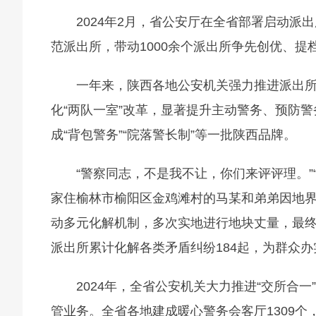
2024年2月，省公安厅在全省部署启动派出
范派出所，带动1000余个派出所争先创优、
一年来，陕西各地公安机关强力推进派出所
化“两队一室”改革，显著提升主动警务、预防警
成“背包警务”“院落警长制”等一批陕西品牌。
“警察同志，不是我不让，你们来评评理。”“
家住榆林市榆阳区金鸡滩村的马某和弟弟因地
动多元化解机制，多次实地进行地块丈量，最终促
派出所累计化解各类矛盾纠纷184起，为群众办
2024年，全省公安机关大力推进“交所合一
管业务。全省各地建成暖心警务会客厅1309个