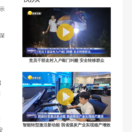
示
深
党员干部走村入户敲门叫醒 安全转移群众
，
启
滩
交
智能转型激活新动能 我省煤炭产业实现稳产增效
安