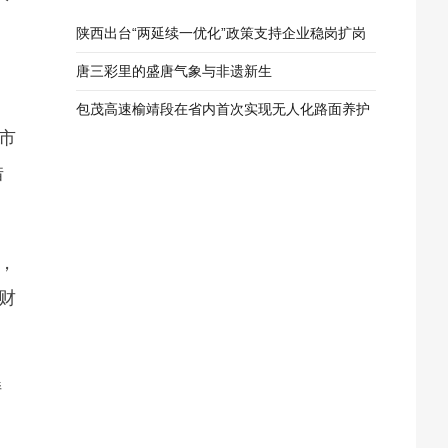
陕西出台“两延续一优化”政策支持企业稳岗扩岗
唐三彩里的盛唐气象与非遗新生
包茂高速榆靖段在省内首次实现无人化路面养护
市
作业
借
，
财
持