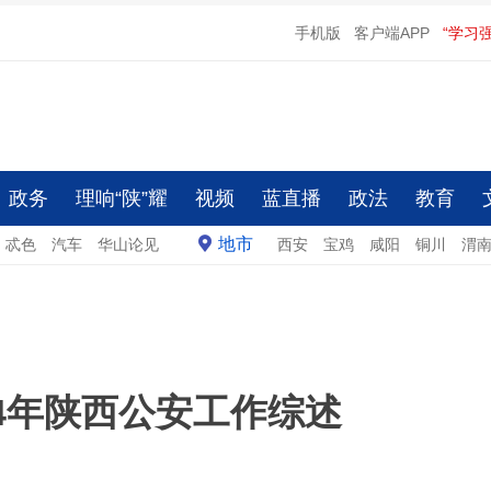
手机版
客户端APP
“学习
政务
理响“陕”耀
视频
蓝直播
政法
教育
地市
忒色
汽车
华山论见
西安
宝鸡
咸阳
铜川
渭
4年陕西公安工作综述