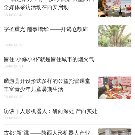
全媒体采访活动在西安启动
08-06 02:48
字圣重光 踵事增华 ——拜谒仓颉庙
08-06 00:33
留住“小修小补”就是留住城市的烟火气
08-06 00:31
麟游县开设形式多样的公益托管课堂
丰富青少年儿童暑期生活
08-06 00:30
访谈｜人形机器人：研向深处 产向实处
08-06 00:29
古都“新”跳 ——陕西人形机器人产业