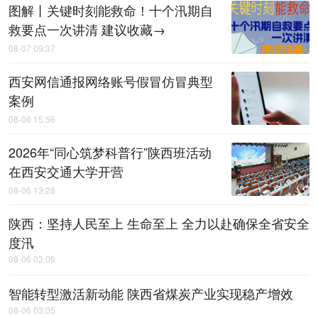
图解丨关键时刻能救命！十个汛期自
救要点一次讲清 建议收藏→
08-07 09:37
西安网信通报网络账号假冒仿冒典型
案例
08-06 15:56
2026年“同心筑梦科普行”陕西班活动
在西安交通大学开营
08-06 13:28
陕西：坚持人民至上 生命至上 全力以赴确保全省安全
度汛
08-06 03:06
智能转型激活新动能 陕西省煤炭产业实现稳产增效
08-06 03:05