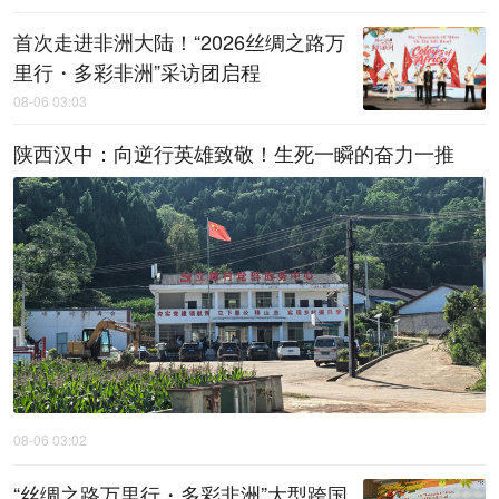
首次走进非洲大陆！“2026丝绸之路万
里行・多彩非洲”采访团启程
08-06 03:03
陕西汉中：向逆行英雄致敬！生死一瞬的奋力一推
08-06 03:02
“丝绸之路万里行・多彩非洲”大型跨国