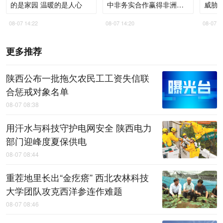
的是家园 温暖的是人心
中非务实合作赢得非洲青
威胁
年高度认同
08-07 14:22
08-07 14:20
08-07 1
更多推荐
陕西公布一批拖欠农民工工资失信联
合惩戒对象名单
08-07 08:38
用汗水与科技守护电网安全 陕西电力
部门迎峰度夏保供电
08-07 08:44
重茬地里长出“金疙瘩” 西北农林科技
大学团队攻克西洋参连作难题
08-07 08:46