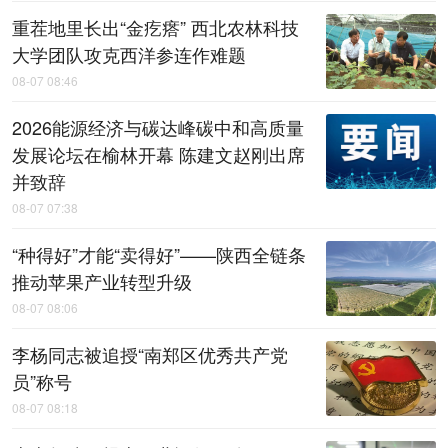
重茬地里长出“金疙瘩” 西北农林科技
大学团队攻克西洋参连作难题
08-07 08:46
2026能源经济与碳达峰碳中和高质量
发展论坛在榆林开幕 陈建文赵刚出席
并致辞
08-07 07:38
“种得好”才能“卖得好”——陕西全链条
推动苹果产业转型升级
08-07 08:06
李杨同志被追授“南郑区优秀共产党
员”称号
08-07 08:18