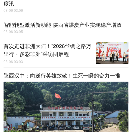
度汛
08-06 03:06
智能转型激活新动能 陕西省煤炭产业实现稳产增效
08-06 03:05
首次走进非洲大陆！“2026丝绸之路万
里行・多彩非洲”采访团启程
08-06 03:03
陕西汉中：向逆行英雄致敬！生死一瞬的奋力一推