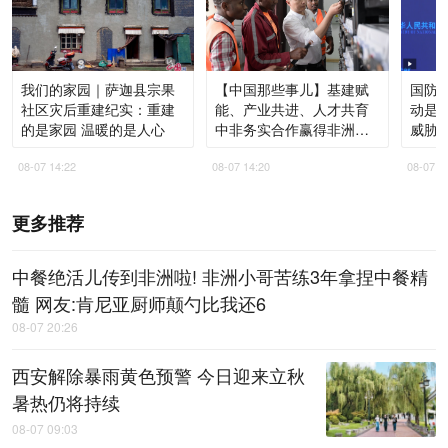
我们的家园｜萨迦县宗果
【中国那些事儿】基建赋
国防部
社区灾后重建纪实：重建
能、产业共进、人才共育
动是
的是家园 温暖的是人心
中非务实合作赢得非洲青
威胁
年高度认同
08-07 14:22
08-07 14:20
08-07 1
更多推荐
中餐绝活儿传到非洲啦! 非洲小哥苦练3年拿捏中餐精
髓 网友:肯尼亚厨师颠勺比我还6
08-07 20:26
西安解除暴雨黄色预警 今日迎来立秋
暑热仍将持续
08-07 09:03