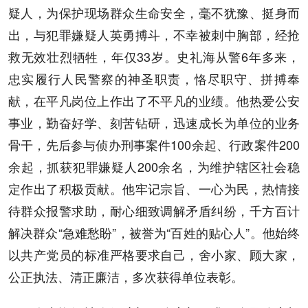
疑人，为保护现场群众生命安全，毫不犹豫、挺身而
出，与犯罪嫌疑人英勇搏斗，不幸被刺中胸部，经抢
救无效壮烈牺牲，年仅33岁。史礼海从警6年多来，
忠实履行人民警察的神圣职责，恪尽职守、拼搏奉
献，在平凡岗位上作出了不平凡的业绩。他热爱公安
事业，勤奋好学、刻苦钻研，迅速成长为单位的业务
骨干，先后参与侦办刑事案件100余起、行政案件200
余起，抓获犯罪嫌疑人200余名，为维护辖区社会稳
定作出了积极贡献。他牢记宗旨、一心为民，热情接
待群众报警求助，耐心细致调解矛盾纠纷，千方百计
解决群众“急难愁盼”，被誉为“百姓的贴心人”。他始终
以共产党员的标准严格要求自己，舍小家、顾大家，
公正执法、清正廉洁，多次获得单位表彰。