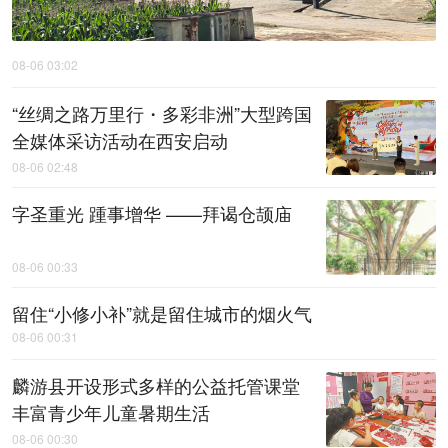
08-06 03:02
“丝绸之路万里行・多彩非洲”大型跨国
全媒体采访活动在西安启动
08-06 02:48
字圣重光 踵事增华 ——拜谒仓颉庙
08-06 00:33
留住“小修小补”就是留住城市的烟火气
08-06 00:31
麟游县开设形式多样的公益托管课堂
丰富青少年儿童暑期生活
08-06 00:30