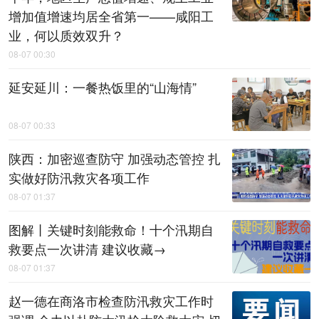
增加值增速均居全省第一——咸阳工
业，何以质效双升？
08-07 00:30
延安延川：一餐热饭里的“山海情”
08-07 00:33
陕西：加密巡查防守 加强动态管控 扎
实做好防汛救灾各项工作
08-07 01:37
图解丨关键时刻能救命！十个汛期自
救要点一次讲清 建议收藏→
08-07 01:37
赵一德在商洛市检查防汛救灾工作时