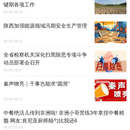
键期各项工作
08-08 08:03
陕西加强能源领域汛期安全生产管理
08-08 08:04
全省检察机关深化扫黑除恶专项斗争
动员部署会召开
08-08 08:07
秦声嘹亮｜干事岂能求“圆滑”
08-08 08:10
中餐绝活儿传到非洲啦! 非洲小哥苦练3年拿捏中餐精
髓 网友:肯尼亚厨师颠勺比我还6
08-07 20:26