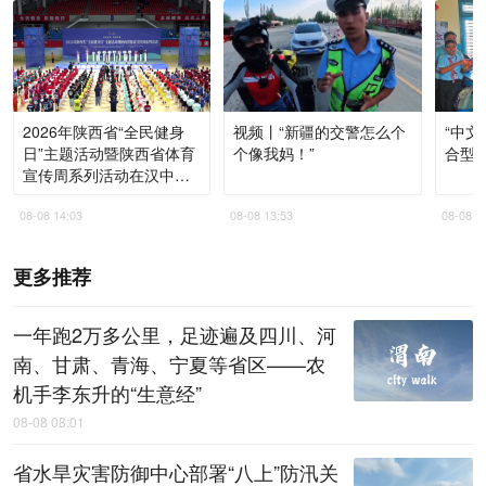
2026年陕西省“全民健身
视频丨“新疆的交警怎么个
“中文
日”主题活动暨陕西省体育
个像我妈！”
合型
宣传周系列活动在汉中启
动
08-08 14:03
08-08 13:53
08-08 1
更多推荐
一年跑2万多公里，足迹遍及四川、河
南、甘肃、青海、宁夏等省区——农
机手李东升的“生意经”
08-08 08:01
省水旱灾害防御中心部署“八上”防汛关