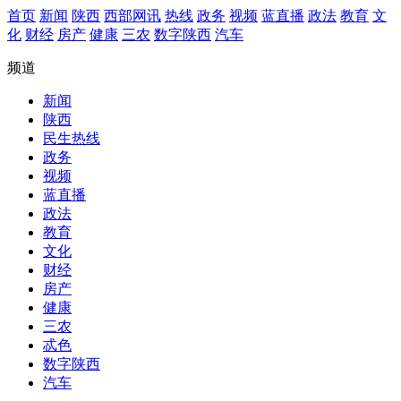
首页
新闻
陕西
西部网讯
热线
政务
视频
蓝直播
政法
教育
文
化
财经
房产
健康
三农
数字陕西
汽车
频道
新闻
陕西
民生热线
政务
视频
蓝直播
政法
教育
文化
财经
房产
健康
三农
忒色
数字陕西
汽车