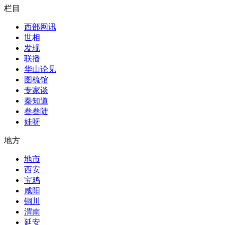
栏目
西部网讯
世相
发现
联播
华山论见
图梳馆
专家谈
秦知道
叁叁陆
娃呀
地方
地市
西安
宝鸡
咸阳
铜川
渭南
延安